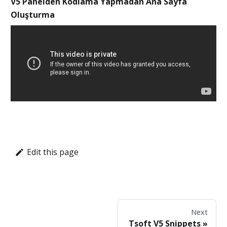
V5 Panelden Kodlama Yapmadan Ana Sayfa
Oluşturma
Edit this page
Next
Tsoft V5 Snippets
»